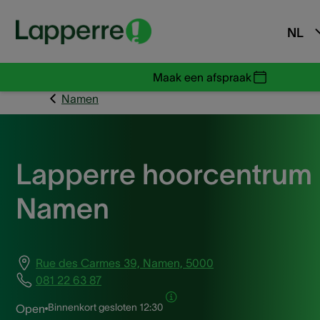
NL
Maak een afspraak
Namen
Lapperre hoorcentrum
Namen
Rue des Carmes 39, Namen, 5000
081 22 63 87
Binnenkort gesloten
12:30
Open