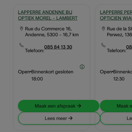
LAPPERRE ANDENNE BIJ
LAPPERRE PER
OPTIEK MOREL - LAMBERT
OPTICIEN WI
Rue du Commerce 16,
Rue de la St
Andenne, 5300
- 16,7 km
Perwez, 13
085 84 13 30
08
Telefoon:
Telefoon:
Open
Binnenkort gesloten
Open
Binnenko
18:00
12:30
Maak een afspraak
Maak e
Lees meer
Le