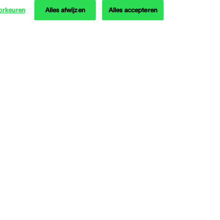
orkeuren
Alles afwijzen
Alles accepteren
Over Lapperre
Over ons