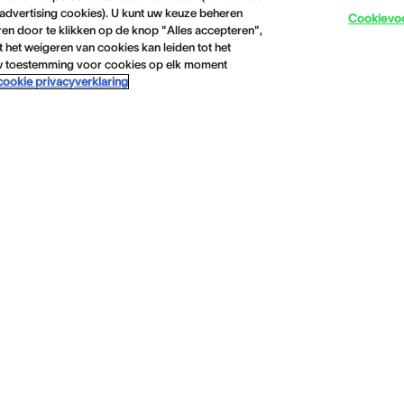
f advertising cookies). U kunt uw keuze beheren
Cookievo
ren door te klikken op de knop "Alles accepteren",
 het weigeren van cookies kan leiden tot het
 uw toestemming voor cookies op elk moment
cookie privacyverklaring
od
Thema's
Hoortoestellen
Gehoorverlies