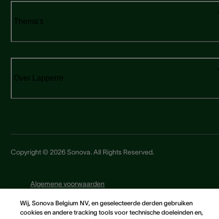
Thema's
Over Lapperre
Copyright © 2026 Sonova. All Rights Reserved.
Algemene voorwaarden
Privacyverklaring
Wij, Sonova Belgium NV, en geselecteerde derden gebruiken
Web privacy - en cookiebeleid
cookies en andere tracking tools voor technische doeleinden en,
Cookie-privacyverklaring