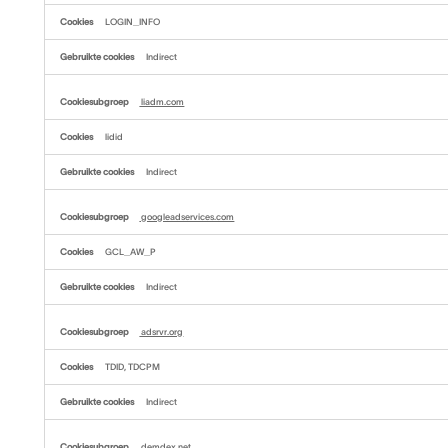
LOGIN_INFO
Indirect
liadm.com
lidid
Indirect
googleadservices.com
GCL_AW_P
Indirect
adsrvr.org
TDID, TDCPM
Indirect
demdex.net