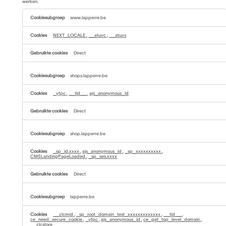
werken.
Functionele
cookies
www.lapperre.be
NEXT_LOCALE
,
__atuvc
,
__atuvs
Direct
shops.lapperre.be
_yfpc
,
__tld__
,
ajs_anonymous_id
Direct
shop.lapperre.be
_sp_id.xxxx
,
ajs_anonymous_id
,
_sp_xxxxxxxxxx
,
CMSLandingPageLoaded
,
_sp_ses.xxxx
Direct
lapperre.be
__zlcmid
,
_sp_root_domain_test_xxxxxxxxxxxxx
,
__tld__
,
ce_need_secure_cookie
,
_yfpc
,
ajs_anonymous_id
,
ce_get_top_level_domain
,
__zlcstore