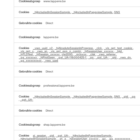
www.lapperre.be
_hjIncludedInSessionSample
,
_hjIncludedInPageviewSample
,
SNS
Direct
lapperre.be
_vwo_uuid_v2
,
_hjAbsoluteSessionInProgress
,
_clck
,
_vis_opt_test_cookie
,
_vis_opt_s
,
_vwo_sn
,
_vis_opt_exp_n_combi
,
_hjSessionUser_xxxxxx
,
_hjid
,
_hjTLDTest
,
_hjSession_xxxxxx
,
zte2095
,
_gclxxxx
,
_clsk
,
_vwo_referrer
,
_ga_xxxxxxx
,
_hjFirstSeen
,
_gat_UA-116000425-1
,
_ga
,
_gat_UA-
,
_gid
,
_vwo_ds
,
_ga_xxxxxxxxxx
,
_vwo_uuid
Direct
professional.lapperre.be
_hjIncludedInSessionSample
,
_hjIncludedInPageviewSample
,
SNS
,
_gid
,
_ga
,
_gat_UA-
Direct
shop.lapperre.be
ai_session
,
_gid
,
_gat_UA-
,
_hjIncludedInPageviewSample
,
_hjIncludedInSessionSample
,
_sn_a
,
_hjSessionUser_xxxxxx
,
_ga
,
_ga_xxxxxxxxxx
,