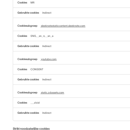
MR
Indirect
sleeknotestaticcontent.sleeknote.com
SNS, _sn_n, _sn_a
Indirect
youtube.com
CONSENT
Indirect
static.zdassets.com
__zlcid
Indirect
Strikt noodzakelijke cookies