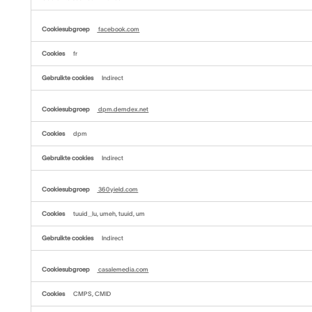
facebook.com
fr
Indirect
dpm.demdex.net
dpm
Indirect
360yield.com
tuuid_lu, umeh, tuuid, um
Indirect
casalemedia.com
CMPS, CMID