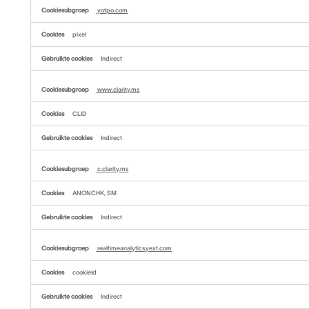
yotpo.com
pixel
Indirect
www.clarity.ms
CLID
Indirect
c.clarity.ms
ANONCHK, SM
Indirect
realtimeanalytics.yext.com
cookieId
Indirect