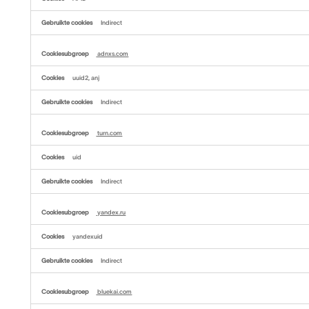
Indirect
adnxs.com
uuid2, anj
Indirect
turn.com
uid
Indirect
yandex.ru
yandexuid
Indirect
bluekai.com