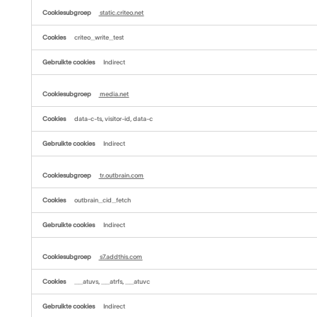
static.criteo.net
criteo_write_test
Indirect
media.net
data-c-ts, visitor-id, data-c
Indirect
tr.outbrain.com
outbrain_cid_fetch
Indirect
s7.addthis.com
__atuvs, __atrfs, __atuvc
Indirect