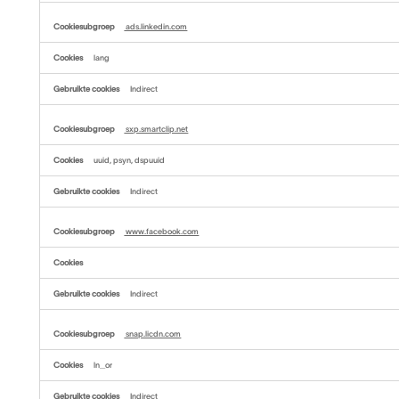
ads.linkedin.com
lang
Indirect
sxp.smartclip.net
uuid, psyn, dspuuid
Indirect
www.facebook.com
Indirect
snap.licdn.com
ln_or
Indirect