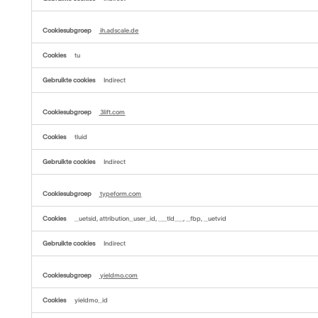
ih.adscale.de
tu
Indirect
3lift.com
tluid
Indirect
typeform.com
_uetsid, attribution_user_id, __tld__, _fbp, _uetvid
Indirect
yieldmo.com
yieldmo_id