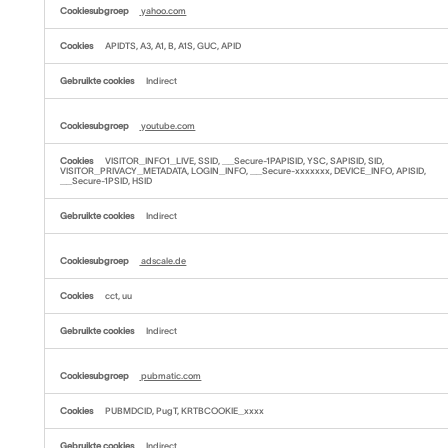
yahoo.com
APIDTS, A3, A1, B, A1S, GUC, APID
Indirect
youtube.com
VISITOR_INFO1_LIVE, SSID, __Secure-1PAPISID, YSC, SAPISID, SID,
VISITOR_PRIVACY_METADATA, LOGIN_INFO, __Secure-xxxxxxx, DEVICE_INFO, APISID,
__Secure-1PSID, HSID
Indirect
adscale.de
cct, uu
Indirect
pubmatic.com
PUBMDCID, PugT, KRTBCOOKIE_xxxx
Indirect