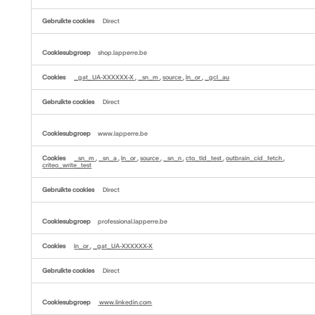
Direct
shop.lapperre.be
_gat_UA-XXXXXX-X
,
_sn_m
,
source
,
ln_or
,
_gcl_au
Direct
www.lapperre.be
_sn_m
,
_sn_a
,
ln_or
,
source
,
_sn_n
,
cto_tld_test
,
outbrain_cid_fetch
,
criteo_write_test
Direct
professional.lapperre.be
ln_or
,
_gat_UA-XXXXXX-X
Direct
www.linkedin.com