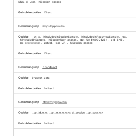
SNS
,
ai_user
,
_hjSession_xxxxxx
Direct
shops.lapperre.be
_sn_a
,
_hjIncludedInSessionSample
,
_hjIncludedInPageviewSample
,
_ga
,
_hjIncludedInSample
,
_hjSessionUser_xxxxxx
,
_gat_UA-116000425-1
,
_gid
,
SNS
,
_ga_xxxxxxxxxx
,
_uetvid
,
_gat_UA-
,
_hjSession_xxxxxx
Direct
dnacdn.net
browser_data
Indirect
staticw2.yotpo.com
_sp_id.xxxx, _sp_xxxxxxxxxx, ai_session, _sp_ses.xxxx
Indirect