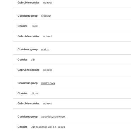
Indirect
krxd.net
_kuid_
Indirect
mail.ru
VID
Indirect
i.liadm.com
_li_ss
Indirect
ads.stickyadstv.com
UID, sessionId, uid-bp-xxxxx