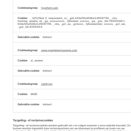
typeform.com
_hjTLDTest, tf_respondent_cc, _gid, 643e7dfa4536d3.29097744__cbv,
tracking_session_id, _ga_xxxxxxxxxx, _hjSession_xxxxxx, _ga, _gac_UA-116000425-1,
643e7dfa4536d3.29097744__cbs, _gcl_au, _gclxxxx, _hjSessionUser_xxxxxx, _gcl_aw,
_gat_UA-XXXXXX-X
Indirect
www.googletagmanager.com
ai_session
Indirect
clarity.ms
MUID
Indirect
Targeting- of reclamecookies
Targeting- of reclamecookies worden gebruikt om u te volgen wanneer u onze website bezoekt. Ze
kunnen worden ingesteld door reclamepartners om uw interesses te profileren op basis van uw