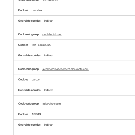
demdex
Indirect
doubleclick.net
test_cookie, IDE
Indirect
sleeknotestaticcontent.sleeknote.com
_sn_m
Indirect
ads.yahoo.com
APIDTS
Indirect