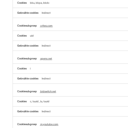
bku, bkpa, bkdc
Indirect
criteo.com
uid
Indirect
openx.net
i
Indirect
bidswitch.net
c, tuuid_lu, tuuid
Indirect
m.youtube.com