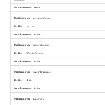
Direct
us.yextevents.com
__cf_bm
Indirect
script.hotjar.com
_hjSessionRejected
Indirect
my.matterport.com
_cfuvid
Indirect
c.clarity.ms