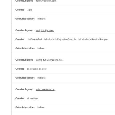
form.typeform.com
_gid
Indirect
script.hotjar.com
_hjCookieTest, _hjIncludedInPageviewSample, _hjIncludedInSessionSample
Indirect
az416426.vo.msecnd.net
ai_session, ai_user
Indirect
cdn.cookielaw.org
ai_session
Indirect