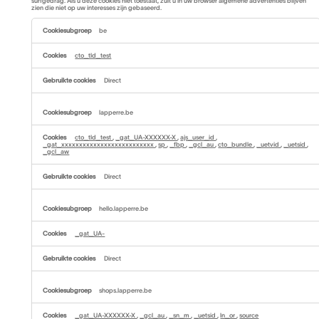
surfgedrag. Als u deze cookies niet toestaat, zult u in uw browser algemene advertenties blijven
zien die niet op uw interesses zijn gebaseerd.
Targeting-
of
be
reclamecookies
cto_tld_test
Direct
lapperre.be
cto_tld_test
,
_gat_UA-XXXXXX-X
,
ajs_user_id
,
_gat_xxxxxxxxxxxxxxxxxxxxxxxxxx
,
sp
,
_fbp
,
_gcl_au
,
cto_bundle
,
_uetvid
,
_uetsid
,
_gcl_aw
Direct
hello.lapperre.be
_gat_UA-
Direct
shops.lapperre.be
_gat_UA-XXXXXX-X
,
_gcl_au
,
_sn_m
,
_uetsid
,
ln_or
,
source