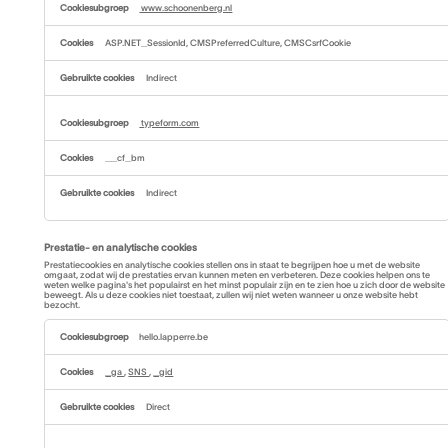
www.schoonenberg.nl
ASP.NET_SessionId, CMSPreferredCulture, CMSCsrfCookie
Indirect
typeform.com
__cf_bm
Indirect
Prestatie- en analytische cookies
Prestatiecookies en analytische cookies stellen ons in staat te begrijpen hoe u met de website
omgaat, zodat wij de prestaties ervan kunnen meten en verbeteren. Deze cookies helpen ons te
weten welke pagina's het populairst en het minst populair zijn en te zien hoe u zich door de website
beweegt. Als u deze cookies niet toestaat, zullen wij niet weten wanneer u onze website hebt
bezocht.
Prestatie-
en
hello.lapperre.be
analytische
cookies
_ga
,
SNS
,
_gid
Direct