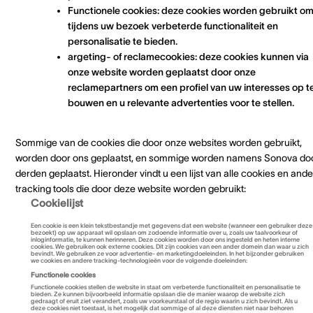
Functionele cookies: deze cookies worden gebruikt o
tijdens uw bezoek verbeterde functionaliteit en
personalisatie te bieden.
argeting- of reclamecookies: deze cookies kunnen via
onze website worden geplaatst door onze
reclamepartners om een profiel van uw interesses op t
bouwen en u relevante advertenties voor te stellen.
Sommige van de cookies die door onze websites worden gebruikt,
worden door ons geplaatst, en sommige worden namens Sonova do
derden geplaatst. Hieronder vindt u een lijst van alle cookies en and
tracking tools die door deze website worden gebruikt:
Cookielijst
Een cookie is een klein tekstbestandje met gegevens dat een website (wanneer een gebruiker deze
bezoekt) op uw apparaat wil opslaan om zodoende informatie over u, zoals uw taalvoorkeur of
inloginformatie, te kunnen herinneren. Deze cookies worden door ons ingesteld en heten interne
cookies. We gebruiken ook externe cookies. Dit zijn cookies van een ander domein dan waar u zich
bevindt. We gebruiken ze voor advertentie- en marketingdoeleinden. In het bijzonder gebruiken
we cookies en andere tracking-technologieën voor de volgende doeleinden:
Functionele cookies
Functionele cookies stellen de website in staat om verbeterde functionaliteit en personalisatie te
bieden. Ze kunnen bijvoorbeeld informatie opslaan die de manier waarop de website zich
gedraagt of eruit ziet verandert, zoals uw voorkeurstaal of de regio waarin u zich bevindt. Als u
deze cookies niet toestaat, is het mogelijk dat sommige of al deze diensten niet naar behoren