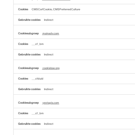
CMSCsrfCookie, CMSPreferredCulture
Indirect
mainadv.com
__cf_bm
Indirect
cookielaw.org
__cfduid
Indirect
yextapis.com
__cf_bm
Indirect