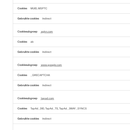
MUID, MSPTC
Indirect
agkn.com
ab
Indirect
www.google.com
_GRECAPTCHA
Indirect
tapad.com
TapAd_DID, TapAd_TS, TapAd_3WAY_SYNCS
Indirect