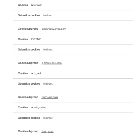
bscookie
Indirect
analytics.yahoo.com
IDSYNC
Indirect
postrelease.com
opt_out
Indirect
outbrain.com
obuid, criteo
Indirect
bing.com