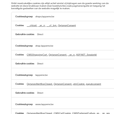
Strikt noodzakelijke cookies zijn altijd actief omdat zij bijdragen aan de goede werking van de
website en deze bruikbaar maken door basisfuncties zoals paginanavigatie en toegang tot
beveiligde gedeelten van de website mogelijk te maken.
Strikt
noodzakelijke
shops.lapperre.be
cookies
__cfduid
,
_sn_n
,
__cf_bm
,
OptanonConsent
Direct
shop.lapperre.be
CMSShoppingCart
,
OptanonConsent
,
_sn_n
,
ASP.NET_SessionId
Direct
lapperre.be
OptanonAlertBoxClosed
,
OptanonConsent
,
utmCookie
,
eupubconsent
Direct
www.lapperre.be
OptanonAlertBoxClosed
,
CMSCsrfCookie
,
CMSPreferredCulture
,
sp
,
_sp_ses