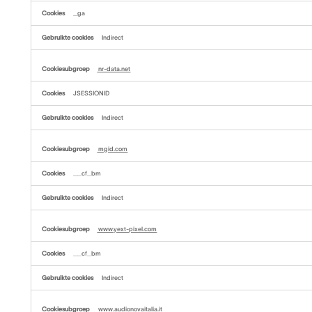
_ga
Indirect
nr-data.net
JSESSIONID
Indirect
mgid.com
__cf_bm
Indirect
www.yext-pixel.com
__cf_bm
Indirect
www.audionovaitalia.it