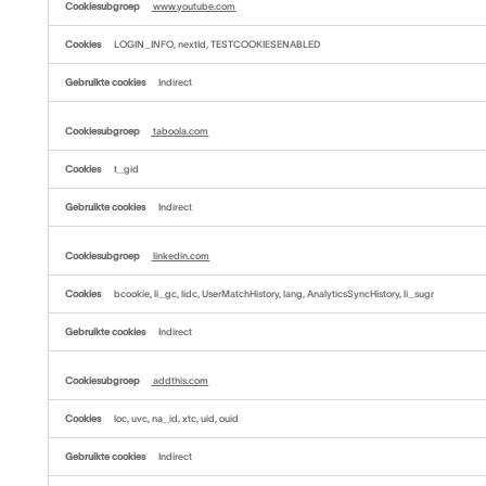
www.youtube.com
LOGIN_INFO, nextId, TESTCOOKIESENABLED
Indirect
taboola.com
t_gid
Indirect
linkedin.com
bcookie, li_gc, lidc, UserMatchHistory, lang, AnalyticsSyncHistory, li_sugr
Indirect
addthis.com
loc, uvc, na_id, xtc, uid, ouid
Indirect