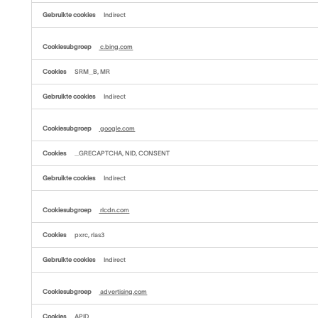
Indirect
c.bing.com
SRM_B, MR
Indirect
google.com
_GRECAPTCHA, NID, CONSENT
Indirect
rlcdn.com
pxrc, rlas3
Indirect
advertising.com
APID