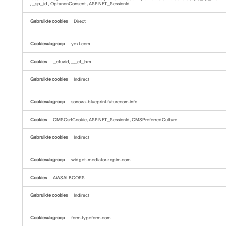
,
_sp_id
,
OptanonConsent
,
ASP.NET_SessionId
Direct
yext.com
_cfuvid, __cf_bm
Indirect
sonova-blueprint.futurecom.info
CMSCsrfCookie, ASP.NET_SessionId, CMSPreferredCulture
Indirect
widget-mediator.zopim.com
AWSALBCORS
Indirect
form.typeform.com