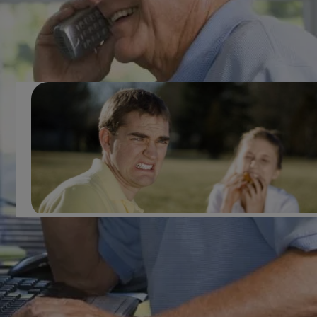
sons qu’il développe une forte réaction émotionnelle et m
physique à ces bruits, alors que son système auditif est
physiologiquement parfait.
La misophonie peut constituer un sérieux handicap au
quotidien. Ce trouble peut provoquer des
crises de colère,
panique ou de nerfs
. Lisez la suite pour en savoir plus sur l
causes, les symptômes et les traitements potentiels de la