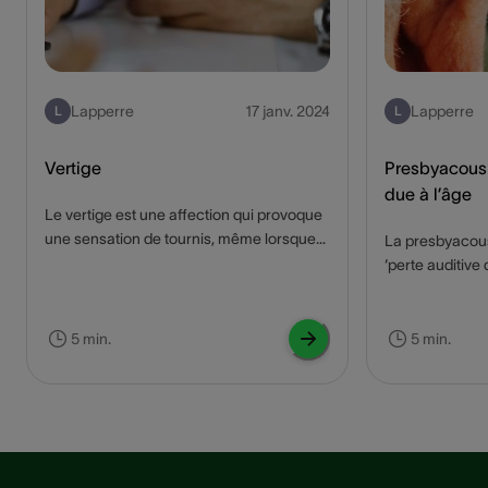
Lapperre
17 janv. 2024
Lapperre
L
L
Vertige
Presbyacousi
due à l’âge
Le vertige est une affection qui provoque
une sensation de tournis, même lorsque
La presbyacou
la personne est immobile. Ce genre de
‘perte auditive 
vertige affecte des milliers de personnes
problème couran
dans le monde. Qu'est-ce qui peut causer
impacter de faç
le vertige, et comment un appareil auditif
de vie et l'inte
5 min.
5 min.
peut-il aider à soulager les symptômes ?
personnes âgée
Nous vous le disons dans ce blog !
presbyacousie, 
Lisez ce blog p