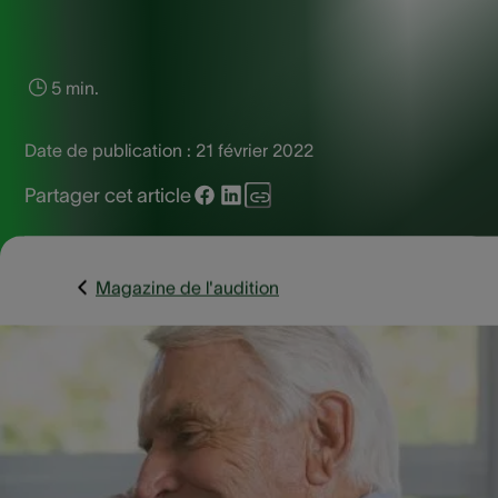
5 min.
Date de publication :
21 février 2022
Partager cet article
Magazine de l'audition
La misophonie est un trouble neurologique qui implique un
tolérance réduite aux sons (souvent des bruits de bouche e
de gorge tels que la mastication, les ronflements, la
déglutition, la toux...). Ces sons provoquent chez une
personne misophone un sentiment de dégoût, d’irritation, 
stress, voire de colère. Un misophone tolère si peu certains