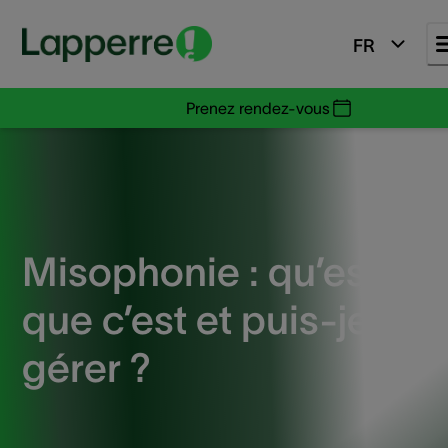
FR
Prenez rendez-vous
Misophonie : qu’est-ce
que c’est et puis-je la
gérer ?