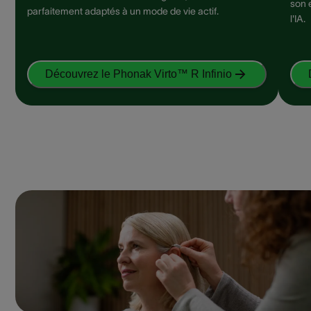
son 
parfaitement adaptés à un mode de vie actif.
l'IA.
Découvrez le Phonak Virto™ R Infinio