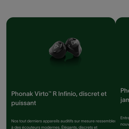
Pho
Phonak Virto™ R Infinio, discret et
jam
puissant
Entr
Nos tout derniers appareils auditifs sur mesure ressemblent
nouv
à des écouteurs modernes. Élégants, discrets et