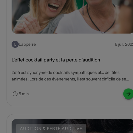
Lapperre
8 juil. 202
L
L’effet cocktail party et la perte d’audition
L’été est synonyme de cocktails sympathiques et… de fêtes
animées. Lors de ces événements, il est souvent difficile de se
concentrer sur ce que votre interlocuteur vous raconte. Qu’est-c
que l’« effet cocktail party » et comment y faire face en cas de pert
5 min.
d’audition ? ​
AUDITION & PERTE AUDITIVE