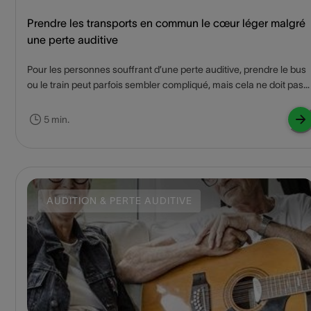
Prendre les transports en commun le cœur léger malgré
une perte auditive
Pour les personnes souffrant d’une perte auditive, prendre le bus
ou le train peut parfois sembler compliqué, mais cela ne doit pas
nécessairement être le cas. Ces quelques conseils vous seront
précieux lors de vos déplacements.
5 min.
AUDITION & PERTE AUDITIVE