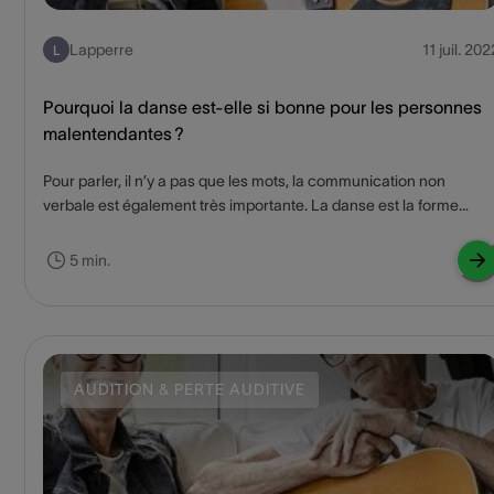
Lapperre
11 juil. 202
L
Pourquoi la danse est-elle si bonne pour les personnes
malentendantes ?
Pour parler, il n’y a pas que les mots, la communication non
verbale est également très importante. La danse est la forme
ultime de langage corporel et présente également de nombreux
avantages pour les personnes souffrant d’une perte d’audition.
5 min.
AUDITION & PERTE AUDITIVE