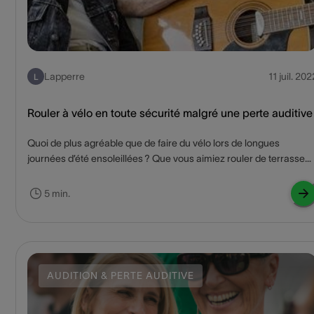
Lapperre
11 juil. 202
L
Rouler à vélo en toute sécurité malgré une perte auditive
Quoi de plus agréable que de faire du vélo lors de longues
journées d’été ensoleillées ? Que vous aimiez rouler de terrasse
en terrasse ou comptabiliser un maximum de kilomètres, ces
conseils vous permettront de pédaler en toute sécurité.
5 min.
AUDITION & PERTE AUDITIVE