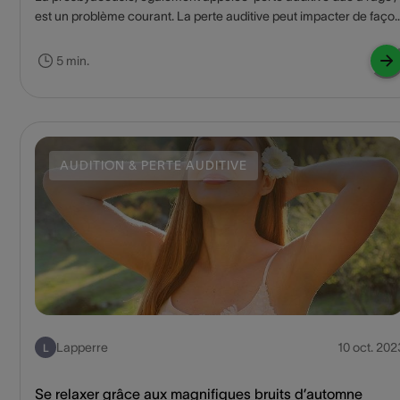
est un problème courant. La perte auditive peut impacter de faço
importante la qualité de vie et l'interaction sociale des personnes
âgées. Qu'est-ce que la presbyacousie, et peut-elle être traitée ?
5 min.
Lisez ce blog pour en savoir plus.
AUDITION & PERTE AUDITIVE
Lapperre
10 oct. 202
L
Se relaxer grâce aux magnifiques bruits d’automne