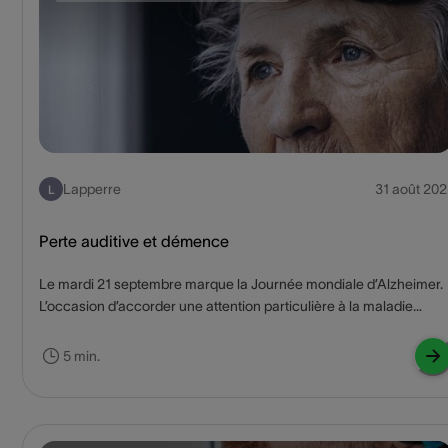
Lapperre
31 août 202
L
Perte auditive et démence
Le mardi 21 septembre marque la Journée mondiale d’Alzheimer.
L’occasion d’accorder une attention particulière à la maladie
d’Alzheimer et à la démence. Le thème de cette année est simple 
« Know Dementia, Know Alzheimer’s ». Nous sommes ravis
5 min.
d’apporter notre contribution à travers cet article. Saviez-vous qu
la perte auditive est l’un des principaux facteurs de risque
traitables de démence ? Nous examinons ci-dessous le lien entre
les deux phénomènes et les précautions à prendre soi-même