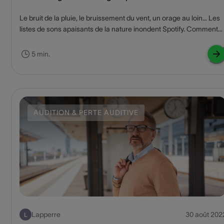
Le bruit de la pluie, le bruissement du vent, un orage au loin… Les
listes de sons apaisants de la nature inondent Spotify. Comment
cela se fait-il ? Et comment ces sons agissent-ils précisément sur
notre cerveau ?
5 min.
AUDITION & PERTE AUDITIVE
Lapperre
30 août 202
L