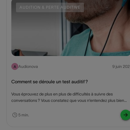
pour réduire ce risque.
AUDITION & PERTE AUDITIVE
Audionova
9 juin 202
A
Comment se déroule un test auditif ?
Vous éprouvez de plus en plus de difficultés à suivre des
conversations ? Vous constatez que vous n’entendez plus bien
certains sons ou que vous ne comprenez pas correctement les
conversations ? Si tel est le cas, vous souffrez peut-être (d’un
5 min.
début) de perte auditive. Lapperre propose un test auditif gratuit
dans un centre auditif proche de chez vous. Vous préférez