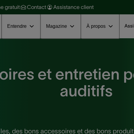
raitement
ne gratuit
Contact
Assistance client
ession d'information sur les
couphènes
Assi
Entendre
Magazine
À propos
ires et entretien p
auditifs
iles, des bons accessoires et des bons produits 