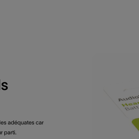
ls
iles adéquates car
r parti.