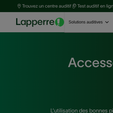
Protection auditive
t
Trouvez un centre auditif
Test auditif en lig
Santé auditive
S
Découvrez Loop Earplugs
Interviews
a
Solutions auditives
Accesso
L’utilisation des bonnes p