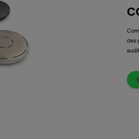
c
Comm
des 
audit