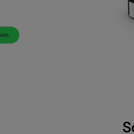
sion.
S