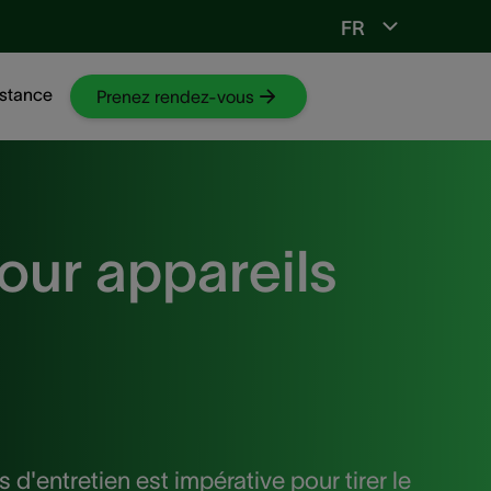
FR
Vers ORL-web
stance
Prenez rendez-vous
our appareils
d'entretien est impérative pour tirer le