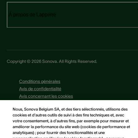
À propos de Lapperre
Copyright © 2026 Sonova. All Rights Reserved.
Conditions générales
Avis de confidentialité
Avis concernant les cookies
Politique Cookies
Nous, Sonova Belgium SA, et des tiers sélectionnés, utilisons des
Préférences en matière de cookies
cookies et d'autres outils de suivi à des fins techniques et, avec
votre consentement, à d'autres fins, par exemple pour mesurer et
améliorer la performance du site web (cookies de performance et
analytiques) ; pour fournir des fonctionnalités et une