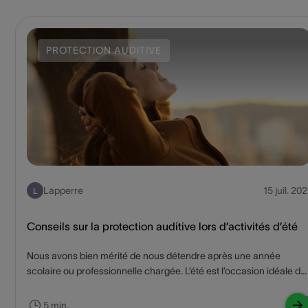
PROTECTION AUDITIVE
Lapperre
15 juil. 202
L
Conseils sur la protection auditive lors d’activités d’été
Nous avons bien mérité de nous détendre après une année
scolaire ou professionnelle chargée. L’été est l’occasion idéale de
faire une pause ! Camping, vélo, festivals, piscine, bains de soleil…
Votre agenda est probablement déjà bien rempli. Les voyages
5 min.