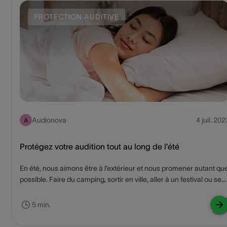
PROTECTION AUDITIVE
Audionova
4 juil. 202
A
Protégez votre audition tout au long de l’été
En été, nous aimons être à l’extérieur et nous promener autant qu
possible. Faire du camping, sortir en ville, aller à un festival ou se
baigner : votre agenda est probablement déjà plein de projets.
Quoi que vous fassiez, assurez-vous toujours d’avoir une
5 min.
protection auditive adéquate. Vous éviterez ainsi les lésions
auditives et profiterez pleinement de l’été qui s’annonce.