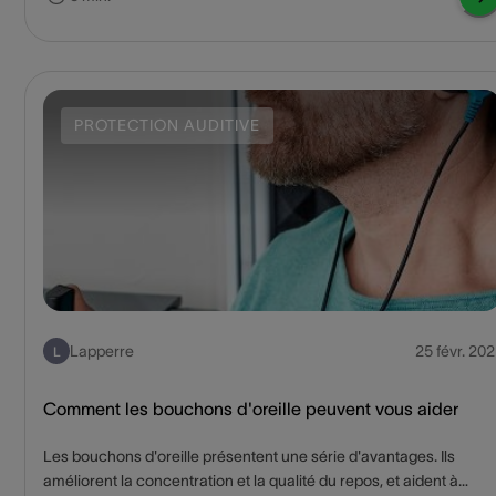
figurent en haut de la to-do list de beaucoup d’entre nous
(n’oubliez pas de consulter nos conseils sur les voyages avec
appareils auditifs), mais bien d’autres aventures vous attendent
aussi dans les mois à venir. Certaines activités estivales
(musicales notamment) peuvent toutefois causer des dommages
PROTECTION AUDITIVE
auditifs. Suivez les quelques conseils ci-dessous pour éviter de
courir le moindre risque !
Lapperre
25 févr. 202
L
Comment les bouchons d'oreille peuvent vous aider
Les bouchons d'oreille présentent une série d'avantages. Ils
améliorent la concentration et la qualité du repos, et aident à