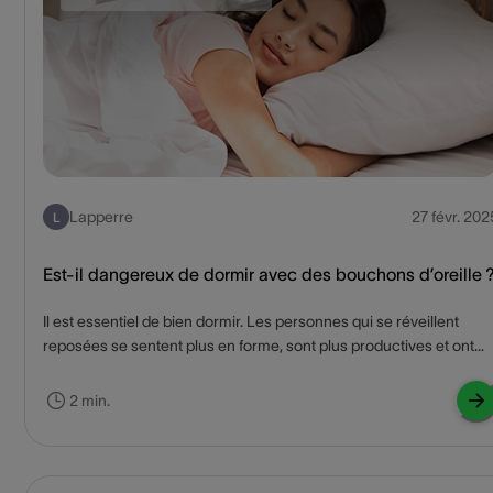
Lapperre
27 févr. 202
L
Est-il dangereux de dormir avec des bouchons d’oreille 
Il est essentiel de bien dormir. Les personnes qui se réveillent
reposées se sentent plus en forme, sont plus productives et ont
moins de risques de tomber malades. Nous n’avons toutefois pas
tous la chance d’avoir un sommeil réparateur. En cause ? Un
2 min.
partenaire qui ronfle, des voisins bruyants ou le bruit du trafic
routier. Le cas échéant, les bouchons d’oreille sont vos meilleurs
alliés. Disponibles dans différents modèles, ils sont sans danger
pour vos oreilles.