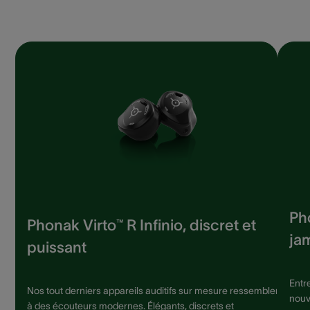
Pho
Phonak Virto™ R Infinio, discret et
jam
puissant
Entr
Nos tout derniers appareils auditifs sur mesure ressemblent
nouv
à des écouteurs modernes. Élégants, discrets et