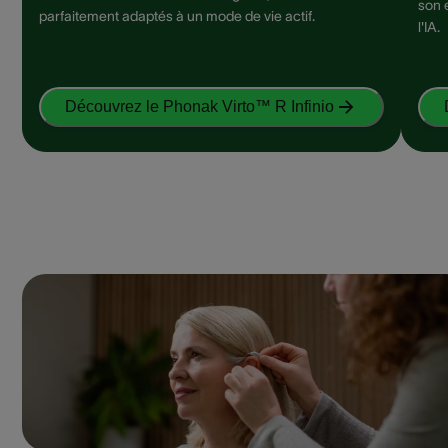
son 
parfaitement adaptés à un mode de vie actif.
l'IA.
Découvrez le Phonak Virto™ R Infinio