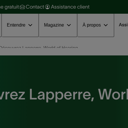
raitement
ne gratuit
Contact
Assistance client
ession d'information sur les
couphènes
Assi
Entendre
Magazine
À propos
 Découvrez Lapperre, World of Hearing.
rez Lapperre, Worl