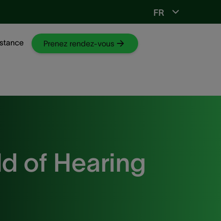
FR
Vers ORL-web
stance
Prenez rendez-vous
d of Hearing