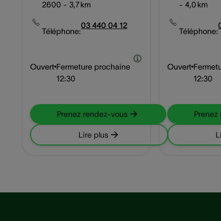
2600
- 3,7 km
- 4,0 km
03 440 04 12
Téléphone:
Téléphone:
Ouvert
Fermeture prochaine
Ouvert
Fermetu
12:30
12:30
Prenez rendez-vous
Prenez
Lire plus
L