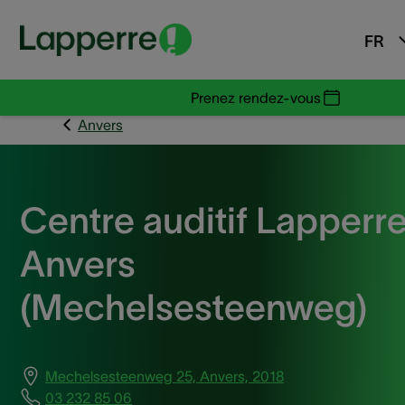
FR
Prenez rendez-vous
Anvers
Centre auditif Lapperr
Anvers
(Mechelsesteenweg)
Mechelsesteenweg 25, Anvers, 2018
03 232 85 06