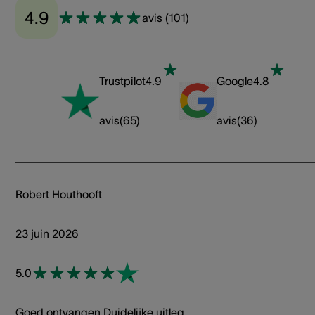
4.9
avis
(
101
)
Trustpilot
4.9
Google
4.8
avis
(
65
)
avis
(
36
)
Robert Houthooft
23 juin 2026
5.0
Goed ontvangen.Duidelijke uitleg