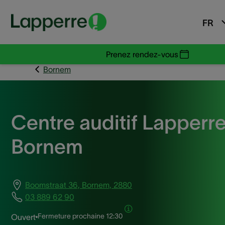
FR
Prenez rendez-vous
Bornem
Centre auditif Lapperr
Bornem
Boomstraat 36, Bornem, 2880
03 889 62 90
Fermeture prochaine
12:30
Ouvert