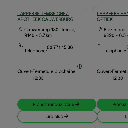
LAPPERRE TEMSE CHEZ
LAPPERRE HA
APOTHEEK CAUWERBURG
OPTIEK
Cauwerburg 130, Temse,
Biezestraat
9140
- 3,7 km
9220
- 6,3
03 771 15 36
Téléphone:
Téléphone:
Ouvert
Fermeture prochaine
Ouvert
Fermetu
12:30
12:30
Prenez rendez-vous
Prenez
Lire plus
L