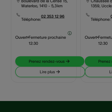
Boulevard de la Cense 15,
Chaussée d
Waterloo, 1410
- 5,3 km
1359, Uccle
02 353 12 96
Téléphone:
Téléphone:
Ouvert
Fermeture prochaine
Ouvert
Fermetu
12:30
12:30
Prenez rendez-vous
Prenez
Lire plus
L