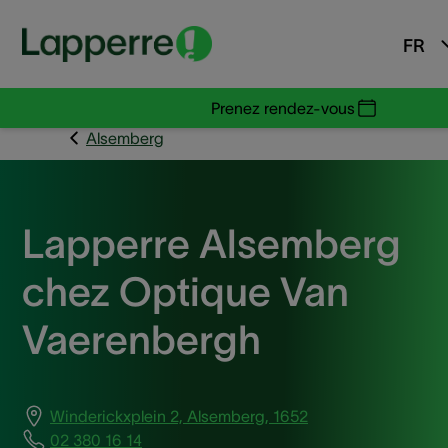
FR
Prenez rendez-vous
Alsemberg
Lapperre Alsemberg
chez Optique Van
Vaerenbergh
Winderickxplein 2, Alsemberg, 1652
02 380 16 14