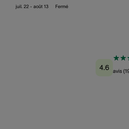
juil. 22 - août 13
Fermé
4.6
avis
(
1