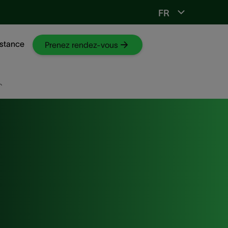
FR
Vers ORL-web
stance
Prenez rendez-vous
p