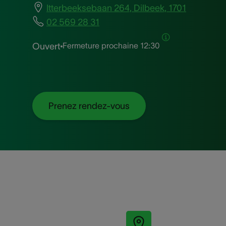
Itterbeeksebaan 264, Dilbeek, 1701
02 569 28 31
Fermeture prochaine
12:30
Ouvert
Prenez rendez-vous