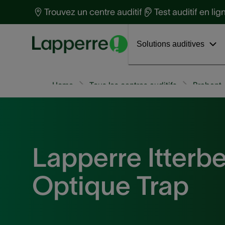
Protection auditive
t
Trouvez un centre auditif
Test auditif en lig
Santé auditive
S
Découvrez Phonak Virto™ R Infinio
Interviews
a
Solutions auditives
Home
Tous les centres auditifs
Brabant
Lapperre Itterb
Optique Trap