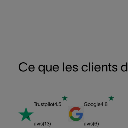
Ce que les clients 
Trustpilot
4.5
Google
4.8
avis
(
13
)
avis
(
6
)