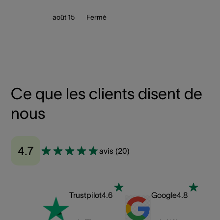
août 15
Fermé
Ce que les clients disent de
nous
4.7
avis
(
20
)
Trustpilot
4.6
Google
4.8