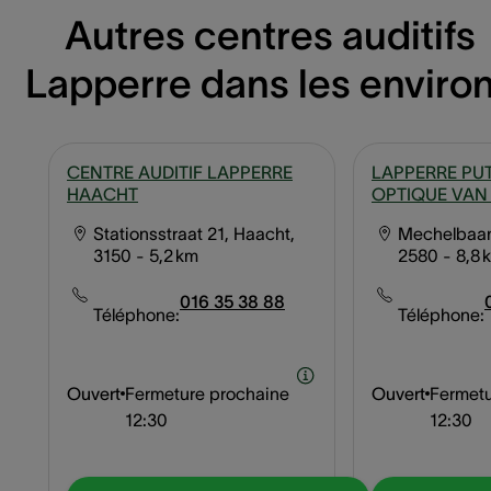
Autres centres auditifs
Lapperre dans les enviro
CENTRE AUDITIF LAPPERRE
LAPPERRE PU
HAACHT
OPTIQUE VAN
Stationsstraat 21, Haacht,
Mechelbaan
3150
- 5,2 km
2580
- 8,8 
016 35 38 88
Téléphone:
Téléphone:
Ouvert
Fermeture prochaine
Ouvert
Fermetu
12:30
12:30