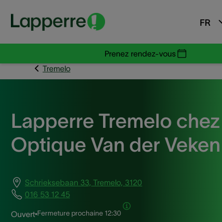
FR
Prenez rendez-vous
Tremelo
Lapperre Tremelo chez
Optique Van der Veken
Schrieksebaan 33, Tremelo, 3120
016 53 12 45
Fermeture prochaine
12:30
Ouvert