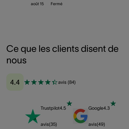
août 15
Fermé
Ce que les clients disent de
nous
4.4
avis
(
84
)
Trustpilot
4.5
Google
4.3
avis
(
35
)
avis
(
49
)