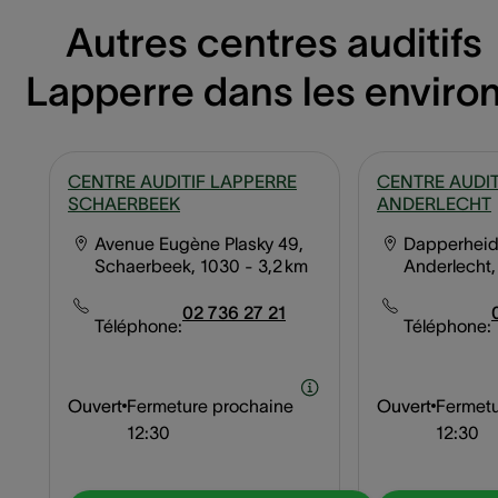
Autres centres auditifs
Lapperre dans les enviro
CENTRE AUDITIF LAPPERRE
CENTRE AUDIT
SCHAERBEEK
ANDERLECHT
Avenue Eugène Plasky 49,
Dapperheid
Schaerbeek, 1030
- 3,2 km
Anderlecht,
02 736 27 21
Téléphone:
Téléphone:
Ouvert
Fermeture prochaine
Ouvert
Fermetu
12:30
12:30