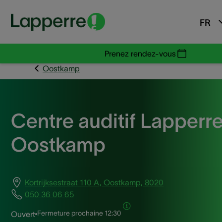
FR
Prenez rendez-vous
Oostkamp
Centre auditif Lapperr
Oostkamp
Kortrijksestraat 110 A, Oostkamp, 8020
050 36 06 65
Fermeture prochaine
12:30
Ouvert