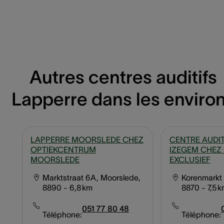
Autres centres auditifs
Lapperre dans les enviro
LAPPERRE MOORSLEDE CHEZ
CENTRE AUDIT
OPTIEKCENTRUM
IZEGEM CHEZ
MOORSLEDE
EXCLUSIEF
Marktstraat 6A, Moorslede,
Korenmarkt 
8890
- 6,8 km
8870
- 7,5 
051 77 80 48
Téléphone:
Téléphone: