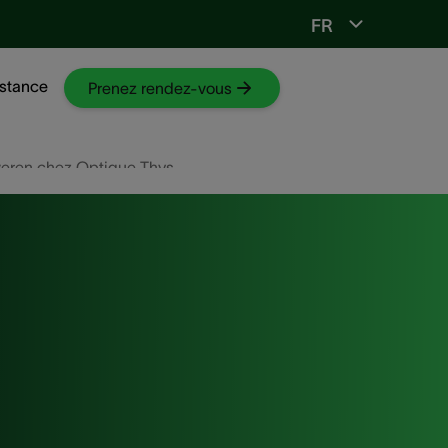
FR
Vers ORL-web
stance
Prenez rendez-vous
eren chez Optique Thys