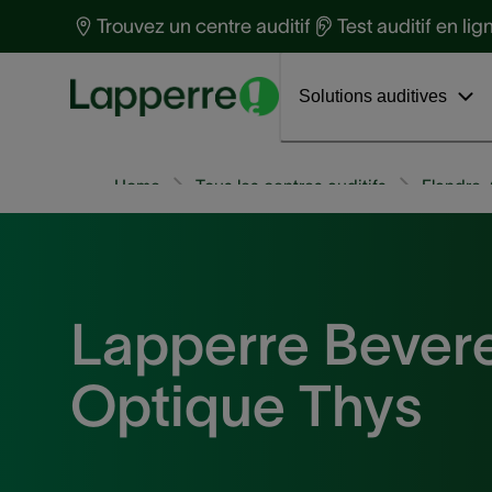
Protection auditive
t
Trouvez un centre auditif
Test auditif en lig
Santé auditive
S
Découvrez Phonak Virto™ R Infinio
Interviews
a
Solutions auditives
Home
Tous les centres auditifs
Flandre-
Lapperre Bever
Optique Thys