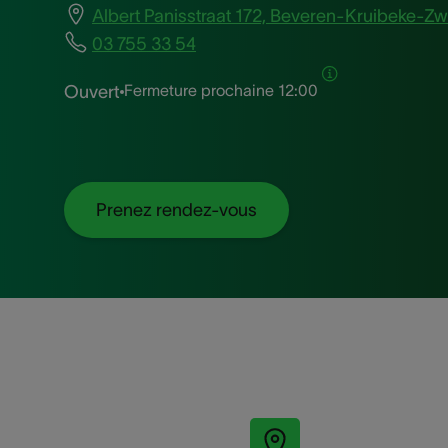
Albert Panisstraat 172, Beveren-Kruibeke-Zw
03 755 33 54
Fermeture prochaine
12:00
Ouvert
Prenez rendez-vous