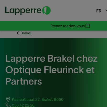
FR
Prenez rendez-vous
Brakel
Lapperre Brakel chez
Optique Fleurinck et
Partners
Kasteelstraat 22, Brakel, 9660
055 42 22 26