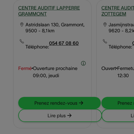
CENTRE AUDITIF LAPPERRE
CENTRE AUDIT
GRAMMONT
ZOTTEGEM
Astridslaan 130, Grammont,
Jasmijnstra
9500
- 8,1 km
9620
- 8,2
054 67 08 60
Téléphone:
Téléphone:
Fermé
Ouverture prochaine
Ouvert
Fermetu
09:00, jeudi
12:30
Prenez rendez-vous
Prenez
Lire plus
L