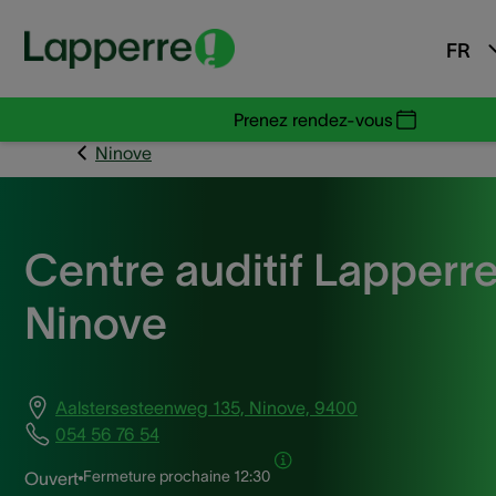
FR
Prenez rendez-vous
Ninove
Centre auditif Lapperr
Ninove
Aalstersesteenweg 135, Ninove, 9400
054 56 76 54
Fermeture prochaine
12:30
Ouvert