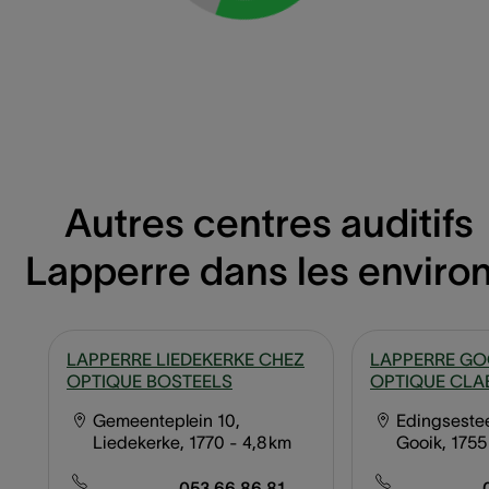
Autres centres auditifs
Lapperre dans les enviro
LAPPERRE LIEDEKERKE CHEZ
LAPPERRE GO
OPTIQUE BOSTEELS
OPTIQUE CLA
Gemeenteplein 10,
Edingseste
Liedekerke, 1770
- 4,8 km
Gooik, 1755
053 66 86 81