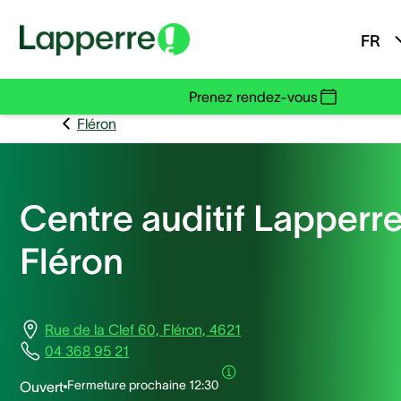
FR
Prenez rendez-vous
Fléron
Centre auditif Lapperr
Fléron
Rue de la Clef 60, Fléron, 4621
04 368 95 21
Fermeture prochaine
12:30
Ouvert