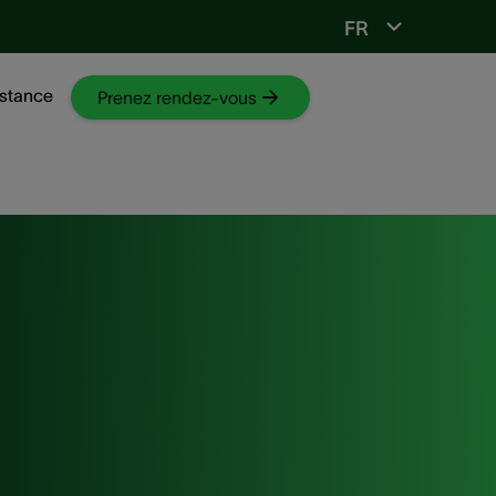
FR
Vers ORL-web
stance
Prenez rendez-vous