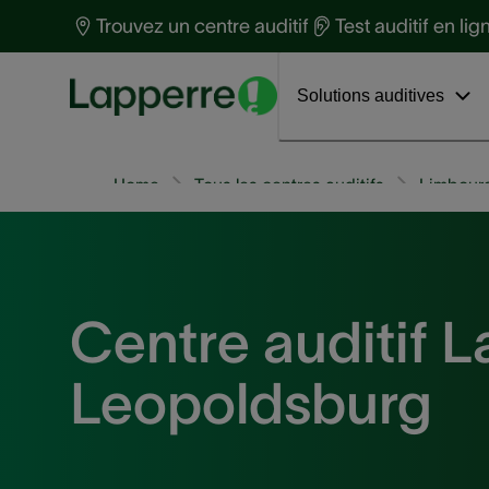
Protection auditive
t
Trouvez un centre auditif
Test auditif en lig
Santé auditive
S
Découvrez Loop Earplugs
Interviews
a
Solutions auditives
Home
Tous les centres auditifs
Limbour
Centre auditif 
Leopoldsburg