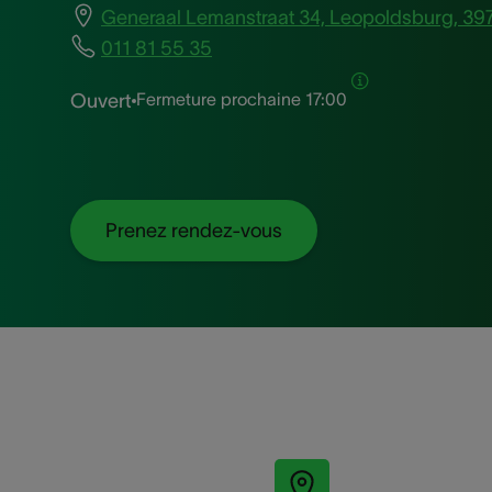
Generaal Lemanstraat 34, Leopoldsburg, 39
011 81 55 35
Fermeture prochaine
17:00
Ouvert
Prenez rendez-vous