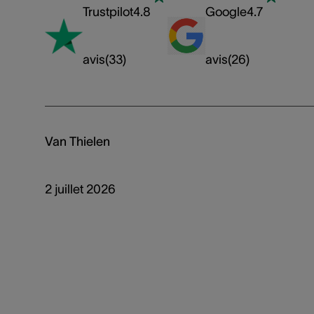
Trustpilot
4.8
Google
4.7
avis
(
33
)
avis
(
26
)
Van Thielen
2 juillet 2026