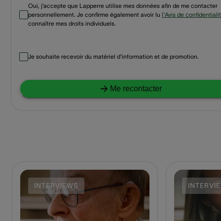
Oui, j’accepte que Lapperre utilise mes données afin de me contacter
personnellement. Je confirme également avoir lu
l'Avis de confidentiali
connaître mes droits individuels.
Je souhaite recevoir du matériel d'information et de promotion.
Me recontacter
INTERVIEWS
INTERVI