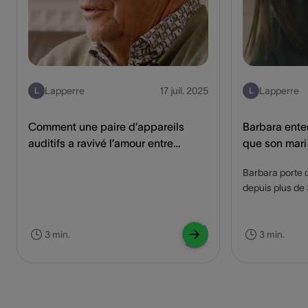
Lapperre
17 juil. 2025
Lapperre
L
L
Comment une paire d’appareils
Barbara ente
auditifs a ravivé l’amour entre
que son mari
Roland et Rosa
auditifs avec
Barbara porte d
depuis plus de 3
me rapprocher
vraiment confiance e
comment les app
3 min.
3 min.
Barbara amélior
après jour.