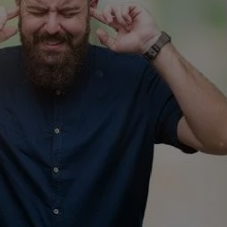
Comment supprimer vos acouphènes ? Cela dépend de leu
nature. Nos spécialistes identifient d'abord le problème afi
de déterminer un traitement sur mesure.
Traitements contre les acouphèn
Malheureusement, il n'existe pas de solution miracle. Parfois,
s'agit d’un problème dans l'oreille interne, tandis que dans
d'autres cas, c’est le nerf auditif qui provoque les
acouphènes. Différents traitements sont en cours
d'expérimentation, y compris des implants qui émettent de
chocs électriques au cerveau.