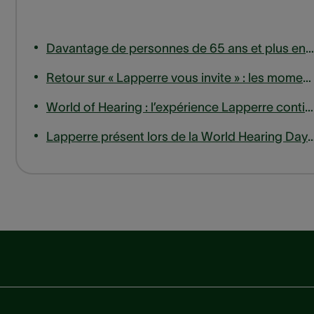
Davantage de personnes de 65 ans et plus entrent en ligne de compte pour un remboursement des appareils auditifs
Retour sur « Lapperre vous invite » : les moments forts de notre session d'experts sur les acouphènes
World of Hearing : l’expérience Lapperre continue de s’étendre, jusqu’en Wallonie.
Lapperre présent lors de la World Hearing Day à la haute eco