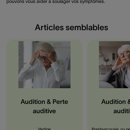
pouvons vous aider à soulager vos symptômes.
Articles semblables
Audition & Perte
Audition 
auditive
audit
Vertige
Presbyacousie, ou pe