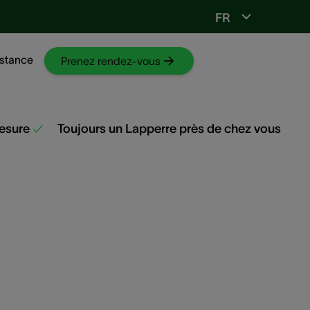
FR
Vers ORL-web
stance
Prenez rendez-vous
mesure
Toujours un Lapperre près de chez vous