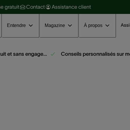
raitement
ne gratuit
Contact
Assistance client
ession d'information sur les
couphènes
Assi
Entendre
Magazine
À propos
Test auditif professionnel gratuit et sans engagement
Conseils personnalisés sur 