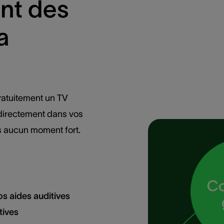
ent des
a
gratuitement un TV
r directement dans vos
s aucun moment fort.
os aides auditives
tives