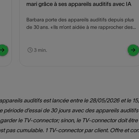
mari grâce à ses appareils auditifs avec IA
Barbara porte des appareils auditifs depuis plus
de 30 ans. « Ils m’ont aidée à me rapprocher des
gens. Cela me donne vraiment confiance en moi. »
Découvrez comment les appareils auditifs avec IA
de Barbara améliorent sa qualité de vie, jour après
3 min.
jour.
es appareils auditifs est lancée entre le 28/05/2026 et l
e période d’essai de 30 jours avec des appareils auditifs
t garder le TV-connector; sinon, le TV-connector doit être 
n’est pas cumulable. 1 TV-connector par client. Offre et c