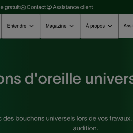
raitement
ne gratuit
Contact
Assistance client
ession d'information sur les
couphènes
Assi
Entendre
Magazine
À propos
s d'oreille universe
c des bouchons universels lors de vos travaux.
audition.