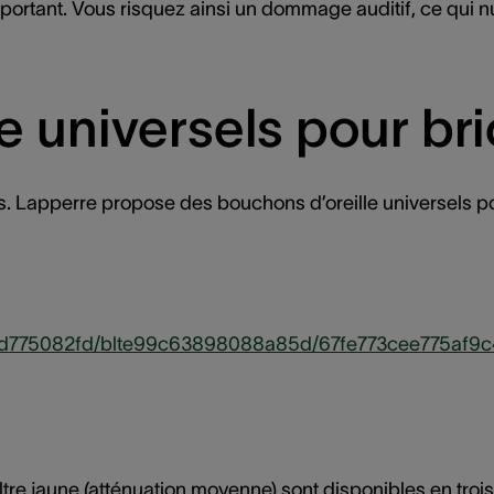
tant. Vous risquez ainsi un dommage auditif, ce qui nuit 
e universels pour bri
es. Lapperre propose des bouchons d’oreille universels po
180d775082fd/blte99c63898088a85d/67fe773cee775af9
tre jaune (atténuation moyenne) sont disponibles en trois 