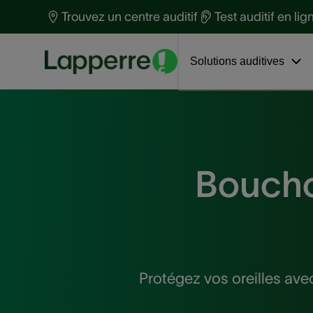
Protection auditive
t
Trouvez un centre auditif
Test auditif en lig
Santé auditive
S
Découvrez Phonak Virto™ R Infinio
Interviews
a
Solutions auditives
Bouchon
Protégez vos oreilles ave