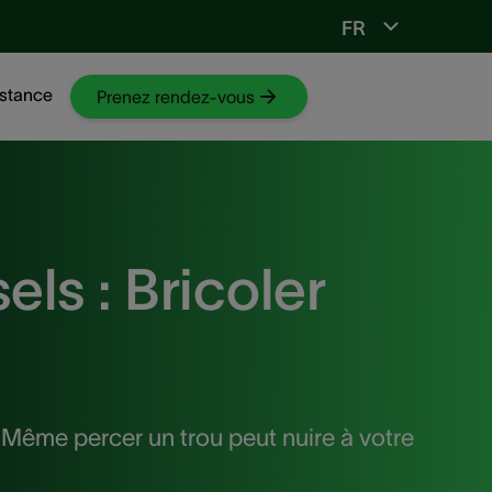
FR
Vers ORL-web
stance
Prenez rendez-vous
ls : Bricoler
 Même percer un trou peut nuire à votre