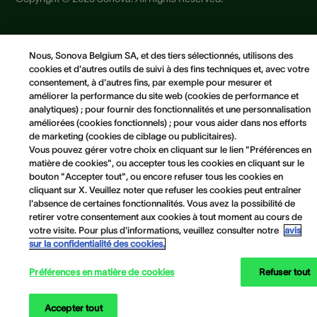
Conditions générales
Nous, Sonova Belgium SA, et des tiers sélectionnés, utilisons des
Avis de confidentialité
cookies et d'autres outils de suivi à des fins techniques et, avec votre
Avis concernant les cookies
consentement, à d'autres fins, par exemple pour mesurer et
Politique Cookies
améliorer la performance du site web (cookies de performance et
analytiques) ; pour fournir des fonctionnalités et une personnalisation
Préférences en matière de cookies
améliorées (cookies fonctionnels) ; pour vous aider dans nos efforts
de marketing (cookies de ciblage ou publicitaires).
Vous pouvez gérer votre choix en cliquant sur le lien "Préférences en
matière de cookies", ou accepter tous les cookies en cliquant sur le
bouton "Accepter tout", ou encore refuser tous les cookies en
cliquant sur X. Veuillez noter que refuser les cookies peut entraîner
l'absence de certaines fonctionnalités. Vous avez la possibilité de
retirer votre consentement aux cookies à tout moment au cours de
votre visite. Pour plus d'informations, veuillez consulter notre
avis
sur la confidentialité des cookies.
Préférences en matière de cookies
Refuser tout
Accepter tout