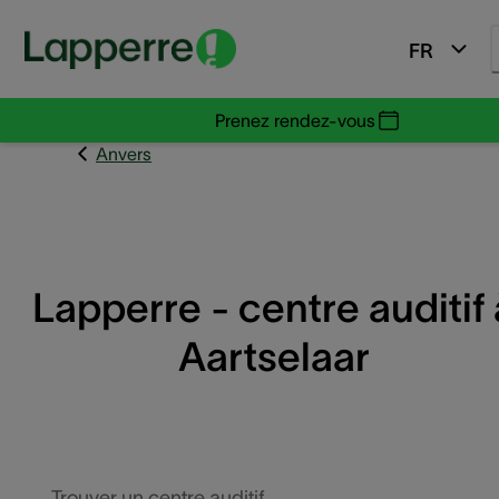
FR
Prenez rendez-vous
Anvers
Lapperre - centre auditif 
Aartselaar
Trouver un centre auditif