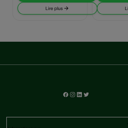
Lire plus
L