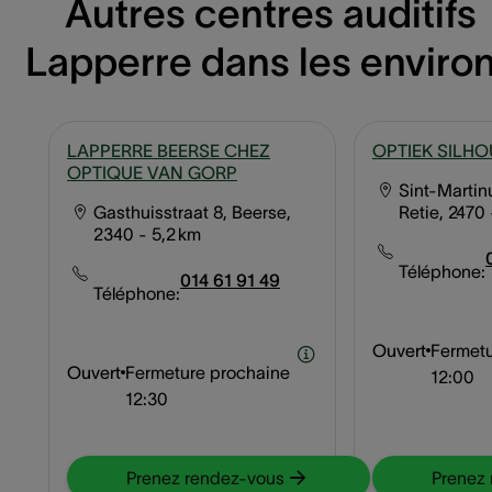
Autres centres auditifs
Lapperre dans les enviro
LAPPERRE BEERSE CHEZ
OPTIEK SILHO
OPTIQUE VAN GORP
Sint-Martin
Gasthuisstraat 8, Beerse,
Retie, 2470
2340
- 5,2 km
Téléphone:
014 61 91 49
Téléphone:
Ouvert
Fermetu
Ouvert
Fermeture prochaine
12:00
12:30
Prenez rendez-vous
Prenez