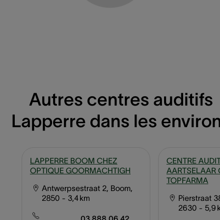
Autres centres auditifs
Lapperre dans les enviro
LAPPERRE BOOM CHEZ
CENTRE AUDIT
OPTIQUE GOORMACHTIGH
AARTSELAAR 
TOPFARMA
Antwerpsestraat 2, Boom,
2850
- 3,4 km
Pierstraat 3
2630
- 5,9
03 888 06 42