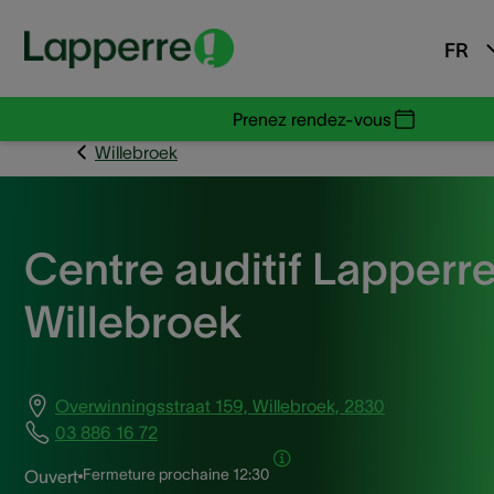
FR
Prenez rendez-vous
Willebroek
Centre auditif Lapperr
Willebroek
Overwinningsstraat 159, Willebroek, 2830
03 886 16 72
Fermeture prochaine
12:30
Ouvert