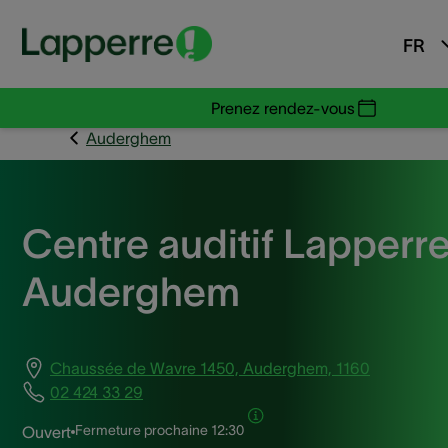
FR
Prenez rendez-vous
Auderghem
Centre auditif Lapperr
Auderghem
Chaussée de Wavre 1450, Auderghem, 1160
02 424 33 29
Fermeture prochaine
12:30
Ouvert