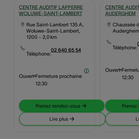
CENTRE AUDITIF LAPPERRE
CENTRE AUDIT
WOLUWE-SAINT-LAMBERT
AUDERGHEM
Rue Saint-Lambert 135 A,
Chaussée d
Woluwe-Saint-Lambert,
Auderghem,
1200
- 2,0 km
Téléphone:
02 640 65 54
Téléphone:
Ouvert
Fermetu
Ouvert
Fermeture prochaine
12:30
12:30
Prenez rendez-vous
Prenez
Lire plus
L