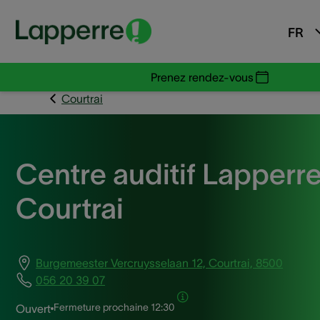
FR
Prenez rendez-vous
Courtrai
Centre auditif Lapperr
Courtrai
Burgemeester Vercruysselaan 12, Courtrai, 8500
056 20 39 07
Fermeture prochaine
12:30
Ouvert