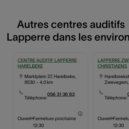
Autres centres auditifs
Lapperre dans les enviro
CENTRE AUDITIF LAPPERRE
LAPPERRE Z
HARELBEKE
CHRISTIAENS
Marktplein 27, Harelbeke,
Harelbeekst
8530
- 4,0 km
Zwevegem,
056 31 36 83
Téléphone:
Téléphone:
Ouvert
Fermeture prochaine
Ouvert
Fermetu
12:30
12:30