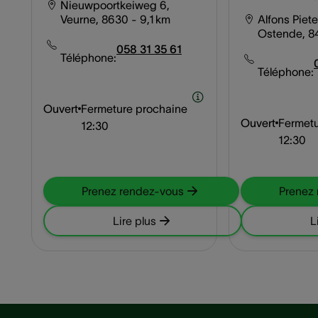
Nieuwpoortkeiweg 6,
Veurne, 8630
- 9,1 km
Alfons Piete
Ostende, 8
058 31 35 61
Téléphone:
Téléphone:
Ouvert
Fermeture prochaine
Ouvert
Fermetu
12:30
12:30
Prenez rendez-vous
Prenez
Lire plus
L