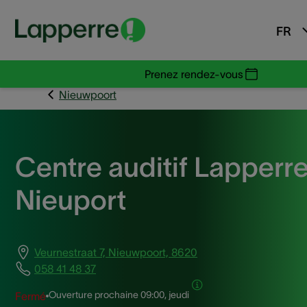
FR
Prenez rendez-vous
Nieuwpoort
Centre auditif Lapperr
Nieuport
Veurnestraat 7, Nieuwpoort, 8620
058 41 48 37
Ouverture prochaine
09:00, jeudi
Fermé