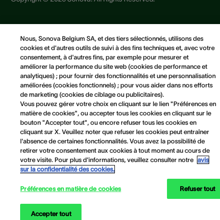
Conditions générales
Nous, Sonova Belgium SA, et des tiers sélectionnés, utilisons des
Avis de confidentialité
cookies et d'autres outils de suivi à des fins techniques et, avec votre
Avis concernant les cookies
consentement, à d'autres fins, par exemple pour mesurer et
Politique Cookies
améliorer la performance du site web (cookies de performance et
analytiques) ; pour fournir des fonctionnalités et une personnalisation
Préférences en matière de cookies
améliorées (cookies fonctionnels) ; pour vous aider dans nos efforts
de marketing (cookies de ciblage ou publicitaires).
Vous pouvez gérer votre choix en cliquant sur le lien "Préférences en
matière de cookies", ou accepter tous les cookies en cliquant sur le
bouton "Accepter tout", ou encore refuser tous les cookies en
cliquant sur X. Veuillez noter que refuser les cookies peut entraîner
l'absence de certaines fonctionnalités. Vous avez la possibilité de
retirer votre consentement aux cookies à tout moment au cours de
votre visite. Pour plus d'informations, veuillez consulter notre
avis
sur la confidentialité des cookies.
Préférences en matière de cookies
Refuser tout
Accepter tout