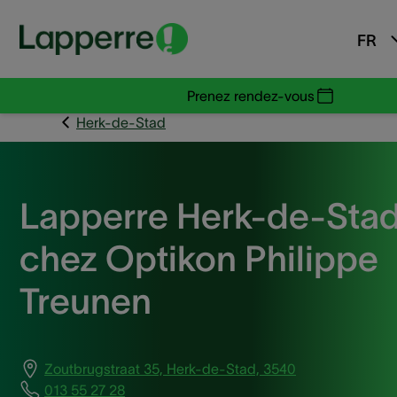
FR
Prenez rendez-vous
Herk-de-Stad
Lapperre Herk-de-Sta
chez Optikon Philippe
Treunen
Zoutbrugstraat 35, Herk-de-Stad, 3540
013 55 27 28