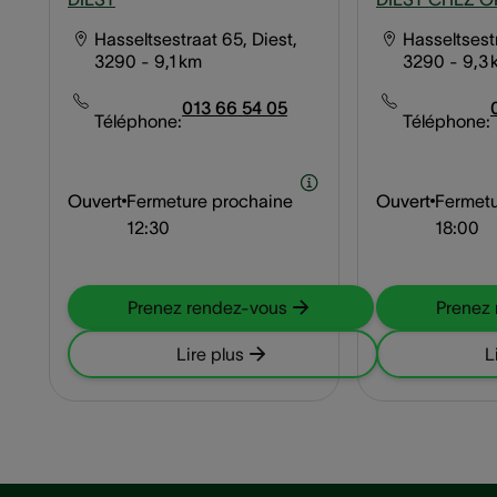
Hasseltsestraat 65, Diest,
Hasseltsestr
3290
- 9,1 km
3290
- 9,3
013 66 54 05
Téléphone:
Téléphone:
Ouvert
Fermeture prochaine
Ouvert
Fermetu
12:30
18:00
Prenez rendez-vous
Prenez
Lire plus
L