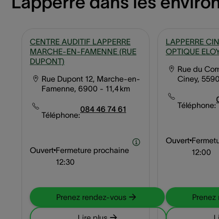
Lapperre dans les enviro
CENTRE AUDITIF LAPPERRE
LAPPERRE CI
MARCHE-EN-FAMENNE (RUE
OPTIQUE ELOY
DUPONT)
Rue du Co
Rue Dupont 12, Marche-en-
Ciney, 559
Famenne, 6900
- 11,4 km
Téléphone:
084 46 74 61
Téléphone:
Ouvert
Fermetu
Ouvert
Fermeture prochaine
12:00
12:30
Prenez rendez-vous
Prenez
Lire plus
L