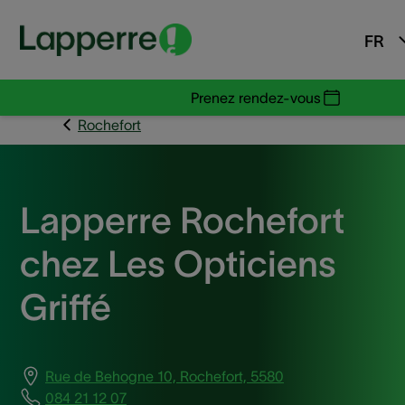
FR
Prenez rendez-vous
Rochefort
Lapperre Rochefort
chez Les Opticiens
Griffé
Rue de Behogne 10, Rochefort, 5580
084 21 12 07