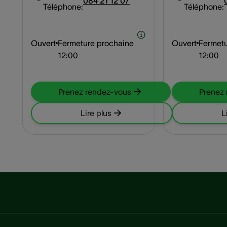
084 21 12 07
Téléphone:
Téléphone:
Ouvert
Fermeture prochaine
Ouvert
Fermetu
12:00
12:00
Prenez rendez-vous
Prenez
Lire plus
L