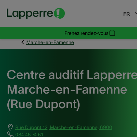
FR
Prenez rendez-vous
Marche-en-Famenne
Centre auditif Lapperr
Marche-en-Famenne
(Rue Dupont)
Rue Dupont 12, Marche-en-Famenne, 6900
084 46 74 61