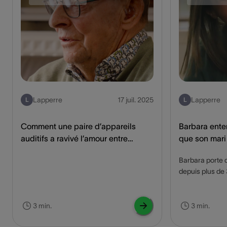
Lapperre
17 juil. 2025
Lapperre
L
L
Comment une paire d’appareils
Barbara ente
auditifs a ravivé l’amour entre
que son mari
Roland et Rosa
auditifs avec
Barbara porte d
depuis plus de 3
me rapprocher
vraiment confiance e
comment les app
3 min.
3 min.
Barbara amélior
après jour.