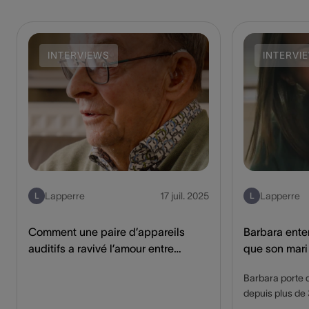
INTERVIEWS
INTERVI
Lapperre
17 juil. 2025
Lapperre
L
L
Comment une paire d’appareils
Barbara ente
auditifs a ravivé l’amour entre
que son mari
Roland et Rosa
auditifs avec
Barbara porte d
depuis plus de 3
me rapprocher