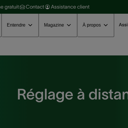
raitement
ne gratuit
Contact
Assistance client
ession d'information sur les
couphènes
Assi
Entendre
Magazine
À propos
Réglage à dista