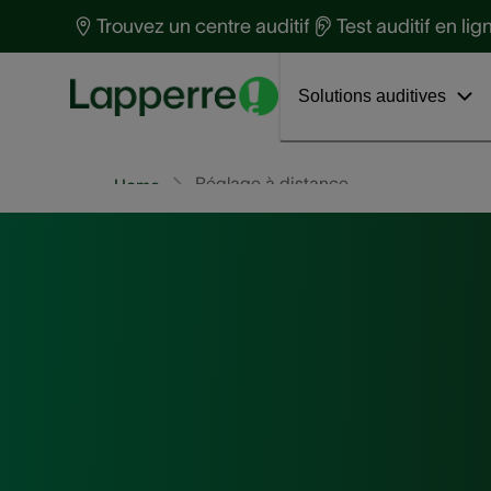
Protection auditive
t
Trouvez un centre auditif
Test auditif en lig
Santé auditive
S
Découvrez Phonak Virto™ R Infinio
Interviews
a
Solutions auditives
Réglage à distance
Home