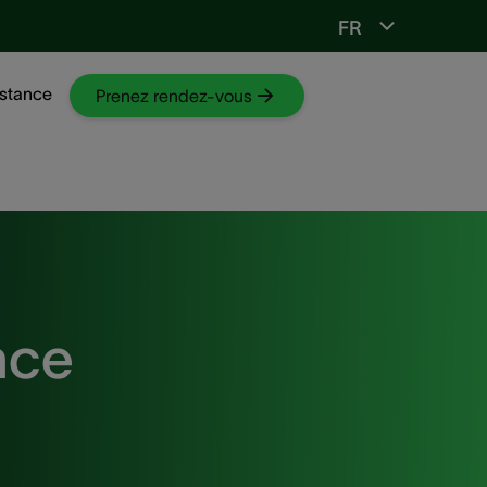
FR
Vers ORL-web
stance
Prenez rendez-vous
nce