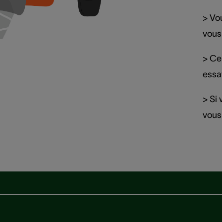
> Vo
vous
> Ce 
essay
> Si
vous