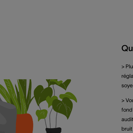
Qu
> Pl
régl
soye
> Vo
fond 
audi
bruit