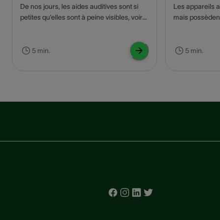
De nos jours, les aides auditives sont si
Les appareils au
petites qu’elles sont à peine visibles, voire
mais possèden
complètement invisibles. Vous n’avez
d’autres foncti
donc pas à craindre qu’elles attirent les
technologie con
regards. <br> Nos 3 recommandations :
vie beaucoup pl
5 min.
5 min.
L’audicien Bra
pratiques que 
votre appareil a