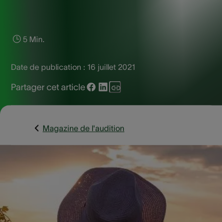
5 Min.
Date de publication :
16 juillet 2021
Partager cet article
Magazine de l'audition
Partir en vacances peut être stressant pour les personnes
atteintes d’une perte auditive, tant pendant le voyage qu’u
fois à destination. Il est toutefois possible de limiter le stres
les désagréments en vous montrant prévoyant et en prépar
correctement votre voyage. Vous partez en vacances
prochainement et vous voulez vous préparer au mieux ? Ce