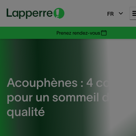
FR
Prenez rendez-vous
Acouphènes : 4 consei
pour un sommeil de
qualité