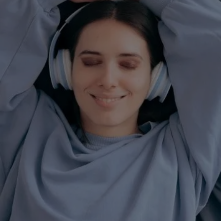
qui vous aideront à trouver plus facilement le sommeil si vo
souffrez d’acouphènes.
Trouvez un bon équilibre
entre détente et
distraction
Bon nombre de patients souffrant d’acouphènes ont tenda
à chercher constamment de la distraction, afin d’être moins
gênés par les symptômes typiques. Une surdose de
distraction n’est néanmoins pas recommandée. Si vous ne
vous octroyez pratiquement pas de repos en journée, vous
allez stimuler et épuiser votre cerveau. Vous vous endormir
plus vite, mais vous risquez de vous réveiller fréquemment.