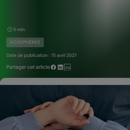
5 min.
ACOUPHÈNES
Date de publication :
15 avril 2021
Partager cet article
Tout le monde a besoin d’un bon sommeil. Pour les person
souffrant d’acouphènes, il n’est pas toujours évident de bie
dormir, car elles entendent constamment des
bourdonnements dans les oreilles. Le manque de sommeil
s’accumule et le mal ne fait qu’empirer. Pour vous éviter de
tomber dans un cercle vicieux, nous vous donnons 4 consei