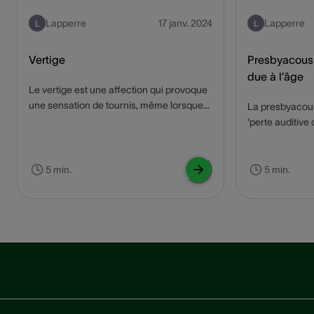
Lapperre
17 janv. 2024
Lapperre
L
L
Vertige
Presbyacousi
due à l’âge
Le vertige est une affection qui provoque
une sensation de tournis, même lorsque
La presbyacou
la personne est immobile. Ce genre de
‘perte auditive 
vertige affecte des milliers de personnes
problème couran
dans le monde. Qu'est-ce qui peut causer
impacter de faç
le vertige, et comment un appareil auditif
de vie et l'inte
5 min.
5 min.
peut-il aider à soulager les symptômes ?
personnes âgée
Nous vous le disons dans ce blog !
presbyacousie, 
Lisez ce blog p