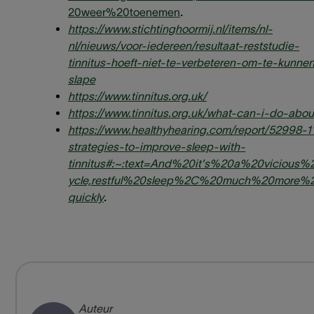
20weer%20toenemen
.
https://www.stichtinghoormij.nl/items/nl-
nl/nieuws/voor-iedereen/resultaat-reststudie-
tinnitus-hoeft-niet-te-verbeteren-om-te-kunne
slape
https://www.tinnitus.org.uk/
https://www.tinnitus.org.uk/what-can-i-do-abou
https://www.healthyhearing.com/report/52998-1
strategies-to-improve-sleep-with-
tinnitus#:~:text=And%20it's%20a%20vicious%
ycle,restful%20sleep%2C%20much%20more%
quickly
.
Auteur