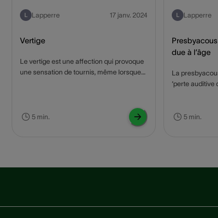
Lapperre
17 janv. 2024
Lapperre
L
L
Vertige
Presbyacousi
due à l’âge
Le vertige est une affection qui provoque
une sensation de tournis, même lorsque
La presbyacou
la personne est immobile. Ce genre de
‘perte auditive 
vertige affecte des milliers de personnes
problème couran
dans le monde. Qu'est-ce qui peut causer
impacter de faç
le vertige, et comment un appareil auditif
de vie et l'inte
5 min.
5 min.
peut-il aider à soulager les symptômes ?
personnes âgée
Nous vous le disons dans ce blog !
presbyacousie, 
Lisez ce blog p