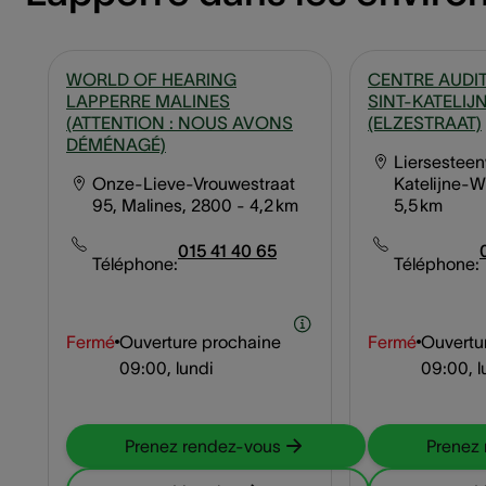
WORLD OF HEARING
CENTRE AUDIT
LAPPERRE MALINES
SINT-KATELI
(ATTENTION : NOUS AVONS
(ELZESTRAAT)
DÉMÉNAGÉ)
Liersesteen
Onze-Lieve-Vrouwestraat
Katelijne-W
95, Malines, 2800
- 4,2 km
5,5 km
015 41 40 65
Téléphone:
Téléphone:
Fermé
Ouverture prochaine
Fermé
Ouvertu
09:00, lundi
09:00, l
Prenez rendez-vous
Prenez