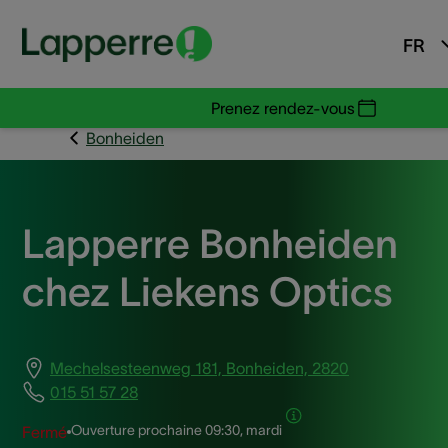
FR
Prenez rendez-vous
Bonheiden
Lapperre Bonheiden
chez Liekens Optics
Mechelsesteenweg 181, Bonheiden, 2820
015 51 57 28
Ouverture prochaine
09:30, mardi
Fermé