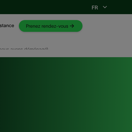
FR
Vers ORL-web
stance
Prenez rendez-vous
: nous avons déménagé)