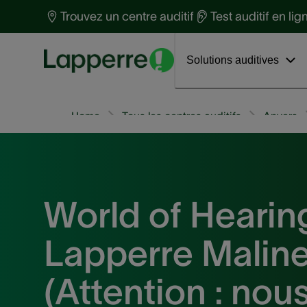
Protection auditive
t
Trouvez un centre auditif
Test auditif en lig
Santé auditive
S
Découvrez Phonak Virto™ R Infinio
Interviews
a
Solutions auditives
Home
Tous les centres auditifs
Anvers
World of Hearin
Lapperre Malin
(Attention : nou