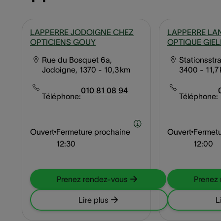
LAPPERRE JODOIGNE CHEZ
LAPPERRE LA
OPTICIENS GOUY
OPTIQUE GIEL
Rue du Bosquet 6a,
Stationsstr
Jodoigne, 1370
- 10,3 km
3400
- 11,7
010 81 08 94
Téléphone:
Téléphone:
Ouvert
Fermeture prochaine
Ouvert
Fermetu
12:30
12:00
Prenez rendez-vous
Prenez
Lire plus
L