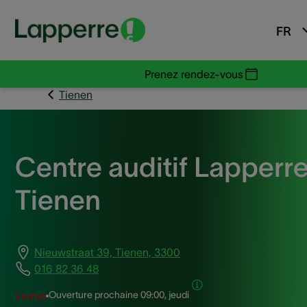
FR
Prenez rendez-vous
Tienen
Centre auditif Lapperr
Tienen
Nieuwstraat 39, Tienen, 3300
016 82 36 48
Ouverture prochaine
09:00, jeudi
Fermé