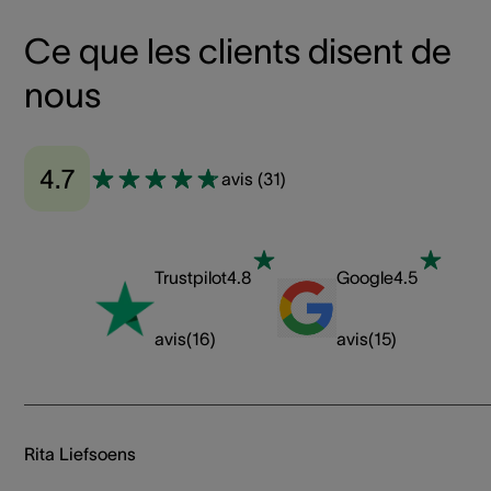
Ce que les clients disent de
nous
4.7
avis
(
31
)
Trustpilot
4.8
Google
4.5
avis
(
16
)
avis
(
15
)
Rita Liefsoens