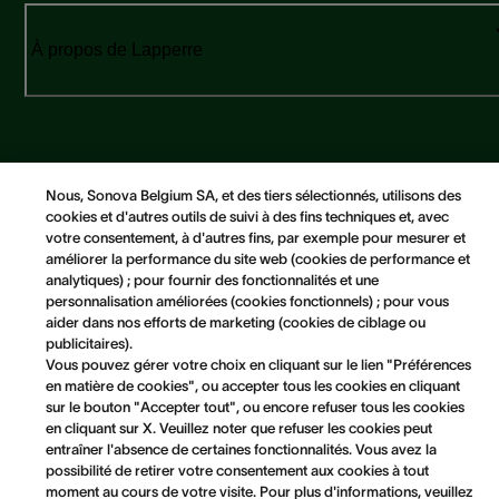
À propos de Lapperre
Nous, Sonova Belgium SA, et des tiers sélectionnés, utilisons des
cookies et d'autres outils de suivi à des fins techniques et, avec
Copyright © 2026 Sonova. All Rights Reserved.
votre consentement, à d'autres fins, par exemple pour mesurer et
améliorer la performance du site web (cookies de performance et
analytiques) ; pour fournir des fonctionnalités et une
Conditions générales
personnalisation améliorées (cookies fonctionnels) ; pour vous
Avis de confidentialité
aider dans nos efforts de marketing (cookies de ciblage ou
Avis concernant les cookies
publicitaires).
Vous pouvez gérer votre choix en cliquant sur le lien "Préférences
Politique Cookies
en matière de cookies", ou accepter tous les cookies en cliquant
Préférences en matière de cookies
sur le bouton "Accepter tout", ou encore refuser tous les cookies
en cliquant sur X. Veuillez noter que refuser les cookies peut
entraîner l'absence de certaines fonctionnalités. Vous avez la
possibilité de retirer votre consentement aux cookies à tout
moment au cours de votre visite. Pour plus d'informations, veuillez